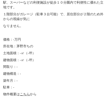
駅、スーパーなどの利便施設が徒歩１０分圏内で利便性に優れた立
地です。
１階部分がガレージ（駐車３台可能）で、居住部分が２階のため外
からの視線が気に
なりません。
価格：-万円
所在地：茅野市ちの
土地面積：-㎡（-坪）
建物面積：-㎡（-坪）
間取り：-
建物構造：-
築年月：-
駐車：-
物件概要は
こちら
から