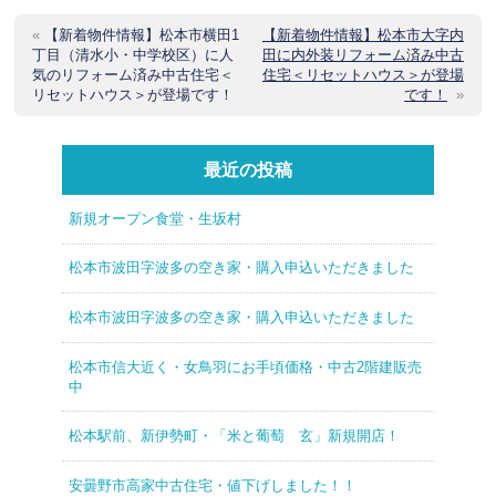
«
【新着物件情報】松本市横田1
【新着物件情報】松本市大字内
丁目（清水小・中学校区）に人
田に内外装リフォーム済み中古
気のリフォーム済み中古住宅＜
住宅＜リセットハウス＞が登場
リセットハウス＞が登場です！
です！
»
最近の投稿
新規オープン食堂・生坂村
松本市波田字波多の空き家・購入申込いただきました
松本市波田字波多の空き家・購入申込いただきました
松本市信大近く・女鳥羽にお手頃価格・中古2階建販売
中
松本駅前、新伊勢町・「米と葡萄 玄」新規開店！
安曇野市高家中古住宅・値下げしました！！