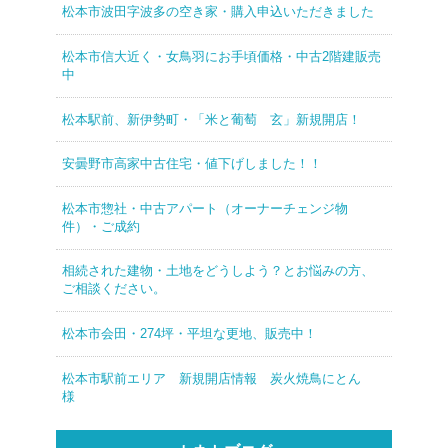
松本市波田字波多の空き家・購入申込いただきました
松本市信大近く・女鳥羽にお手頃価格・中古2階建販売
中
松本駅前、新伊勢町・「米と葡萄 玄」新規開店！
安曇野市高家中古住宅・値下げしました！！
松本市惣社・中古アパート（オーナーチェンジ物
件）・ご成約
相続された建物・土地をどうしよう？とお悩みの方、
ご相談ください。
松本市会田・274坪・平坦な更地、販売中！
松本市駅前エリア 新規開店情報 炭火焼鳥にとん
様