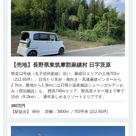
【売地】長野県東筑摩郡麻績村 日字茨原
県道12号線（丸子信州新線）沿い、麻績日エリアの土地703㎡
（212.65坪）。日当たり良好・南向き・高速麻績インターから
2.7km。敷地から1.3kmには日帰り温泉施設シェーンガルデンお
み（宿泊施設）も。 標高740mエリア。聖高原スキー場まで車で
15分（9.2km）。 通年楽しめるリゾートエリアです。
380万円
【駅徒歩】 48分 距離：3800m ／703平米 (212.65坪)