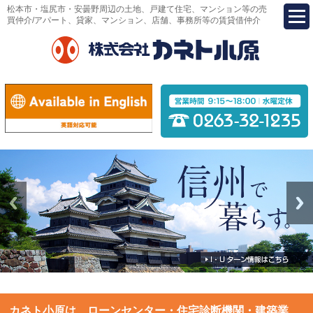
松本市・塩尻市・安曇野周辺の土地、戸建て住宅、マンション等の売
買仲介/アパート、貸家、マンション、店舗、事務所等の賃貸借仲介
カネト小原は、ローンセンター・住宅診断機関・建築業