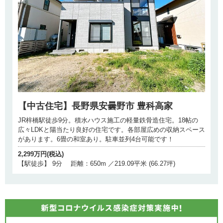
【中古住宅】長野県安曇野市 豊科高家
JR梓橋駅徒歩9分。積水ハウス施工の軽量鉄骨造住宅。18帖の
広々LDKと陽当たり良好の住宅です。各部屋広めの収納スペース
があります。6畳の和室あり。駐車並列4台可能です！
2,299万円(税込)
【駅徒歩】 9分 距離：650m ／219.09平米 (66.27坪)