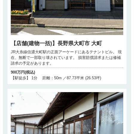
【店舗(建物一括)】長野県大町市 大町
JR大糸線信濃大町駅の正面アーケードにあるテナントビル。 現
在、無断で一部取り壊されています。 損害賠償請求または修補
請求の予定があります。
900万円(税込)
【駅徒歩】 1分 距離：50m ／87.73平米 (26.53坪)