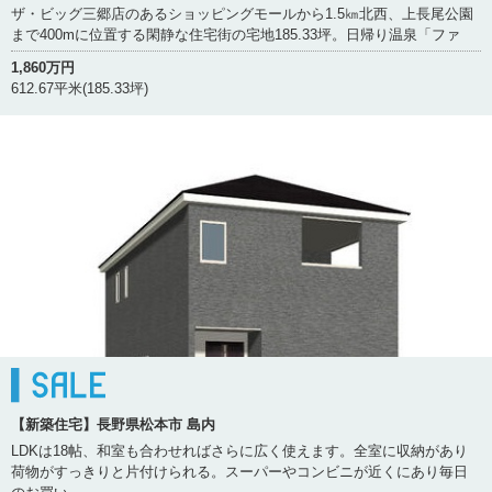
ザ・ビッグ三郷店のあるショッピングモールから1.5㎞北西、上長尾公園
まで400mに位置する閑静な住宅街の宅地185.33坪。日帰り温泉「ファ
1,860万円
612.67平米(185.33坪)
【新築住宅】長野県松本市 島内
LDKは18帖、和室も合わせればさらに広く使えます。全室に収納があり
荷物がすっきりと片付けられる。スーパーやコンビニが近くにあり毎日