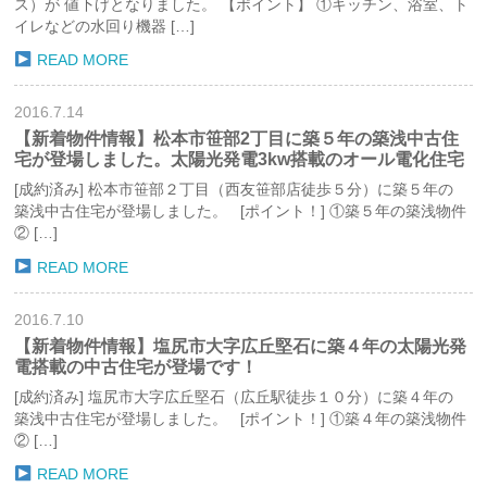
ス）が 値下げとなりました。 【ポイント】 ①キッチン、浴室、ト
イレなどの水回り機器 […]
READ MORE
2016.7.14
【新着物件情報】松本市笹部2丁目に築５年の築浅中古住
宅が登場しました。太陽光発電3kw搭載のオール電化住宅
[成約済み] 松本市笹部２丁目（西友笹部店徒歩５分）に築５年の
築浅中古住宅が登場しました。 [ポイント！] ①築５年の築浅物件
② […]
READ MORE
2016.7.10
【新着物件情報】塩尻市大字広丘堅石に築４年の太陽光発
電搭載の中古住宅が登場です！
[成約済み] 塩尻市大字広丘堅石（広丘駅徒歩１０分）に築４年の
築浅中古住宅が登場しました。 [ポイント！] ①築４年の築浅物件
② […]
READ MORE