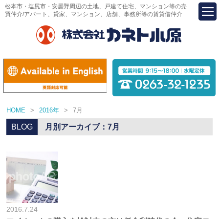
松本市・塩尻市・安曇野周辺の土地、戸建て住宅、マンション等の売
買仲介/アパート、貸家、マンション、店舗、事務所等の賃貸借仲介
HOME
>
2016年
>
7月
BLOG
月別アーカイブ：7月
2016.7.24