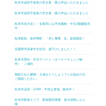
松本市波田字波多の空き家・購入申込いただきました
松本市波田字波多の空き家・購入申込いただきました
松本市信大近く・女鳥羽にお手頃価格・中古2階建販売
中
松本駅前、新伊勢町・「米と葡萄 玄」新規開店！
安曇野市高家中古住宅・値下げしました！！
松本市惣社・中古アパート（オーナーチェンジ物
件）・ご成約
相続された建物・土地をどうしよう？とお悩みの方、
ご相談ください。
松本市会田・274坪・平坦な更地、販売中！
松本市駅前エリア 新規開店情報 炭火焼鳥にとん
様