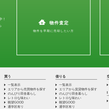
中！
物件査定
も
物件を早期に売却したい方
買う
借りる
一覧表示
一覧表示
エリアから売買物件を探す
エリアから賃貸物件を探す
のんびり田舎暮らし
のんびり田舎暮らし
レトロな味わい
レトロな味わい
眺望GOOD
眺望GOOD
通学区有リ
通学区有リ