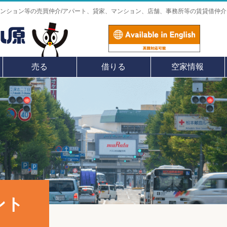
ンション等の売買仲介/アパート、貸家、マンション、店舗、事務所等の賃貸借仲介
売る
借りる
空家情報
ント