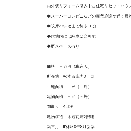
内外装リフォーム済み中古住宅リセットハウ
◆スーパーコンビニなどの商業施設が近く買
◆筑摩小学校まで徒歩10分
◆敷地内には駐車２台可能
◆庭スペース有り
価格：－万円（税込み）
所在地：松本市庄内3丁目
土地面積：－㎡（－坪）
建物面積：－㎡（－坪）
間取り：4LDK
建物構造：木造瓦葺2階建
築年月：昭和56年8月新築