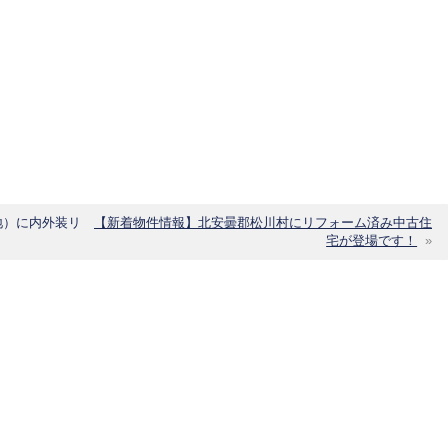
地）に内外装リ
【新着物件情報】北安曇郡松川村にリフォーム済み中古住
宅が登場です！
»