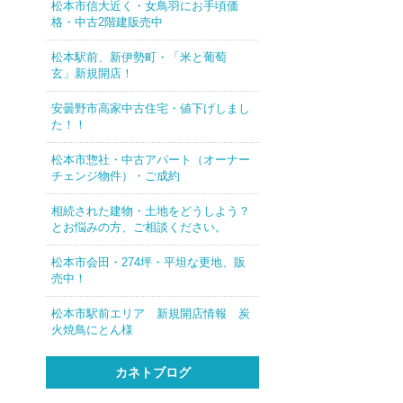
松本市信大近く・女鳥羽にお手頃価
格・中古2階建販売中
松本駅前、新伊勢町・「米と葡萄
玄」新規開店！
安曇野市高家中古住宅・値下げしまし
た！！
松本市惣社・中古アパート（オーナー
チェンジ物件）・ご成約
相続された建物・土地をどうしよう？
とお悩みの方、ご相談ください。
松本市会田・274坪・平坦な更地、販
売中！
松本市駅前エリア 新規開店情報 炭
火焼鳥にとん様
カネトブログ