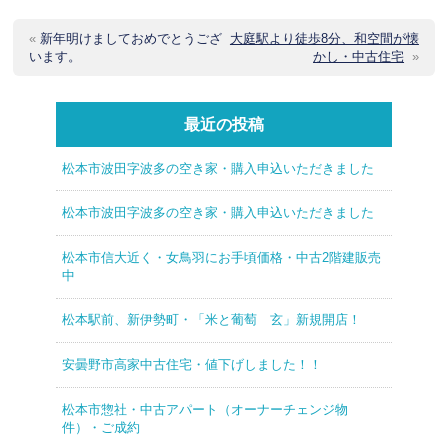
«
新年明けましておめでとうござ
大庭駅より徒歩8分、和空間が懐
います。
かし・中古住宅
»
最近の投稿
松本市波田字波多の空き家・購入申込いただきました
松本市波田字波多の空き家・購入申込いただきました
松本市信大近く・女鳥羽にお手頃価格・中古2階建販売
中
松本駅前、新伊勢町・「米と葡萄 玄」新規開店！
安曇野市高家中古住宅・値下げしました！！
松本市惣社・中古アパート（オーナーチェンジ物
件）・ご成約