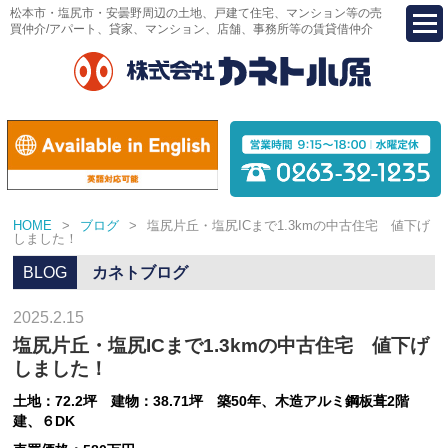
松本市・塩尻市・安曇野周辺の土地、戸建て住宅、マンション等の売
買仲介/アパート、貸家、マンション、店舗、事務所等の賃貸借仲介
HOME
>
ブログ
>
塩尻片丘・塩尻ICまで1.3kmの中古住宅 値下げ
しました！
BLOG
カネトブログ
2025.2.15
塩尻片丘・塩尻ICまで1.3kmの中古住宅 値下げ
しました！
土地：72.2坪 建物：38.71坪 築50年、木造アルミ鋼板葺2階
建、６DK