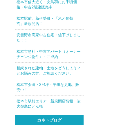
松本市信大近く・女鳥羽にお手頃価
格・中古2階建販売中
松本駅前、新伊勢町・「米と葡萄
玄」新規開店！
安曇野市高家中古住宅・値下げしまし
た！！
松本市惣社・中古アパート（オーナー
チェンジ物件）・ご成約
相続された建物・土地をどうしよう？
とお悩みの方、ご相談ください。
松本市会田・274坪・平坦な更地、販
売中！
松本市駅前エリア 新規開店情報 炭
火焼鳥にとん様
カネトブログ