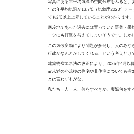
写真にある年平均気温の空間分布をみると、あ
年の年平均気温が13.7℃（気象庁2023年デ
ても2℃以上上昇していることがわかります。
寒冷地であった過去には育っていた野菜・果
ーツにも打撃を与えてしまいそうです。しか
この気候変動により問題が多発し、人のみな
行政がなんとかしてくれる、という考えだけ
建築物省エネ法の改正により、2025年4月
㎡未満の小規模の住宅や非住宅についても省
とは言わずもがな。
私たち一人一人、何をすべきか、実際何をす