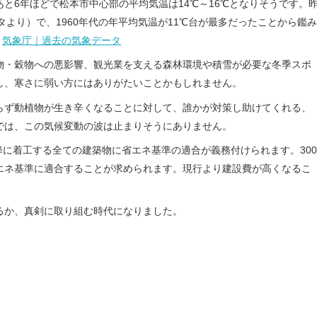
と6年ほどで松本市中心部の平均気温は14℃～16℃となりそうです。
ータより）で、1960年代の年平均気温が11℃台が最多だったことから鑑み
気象庁｜過去の気象データ
物・穀物への悪影響、観光業を支える森林環境や積雪が必要な冬季スポ
し、寒さに弱い方にはありがたいことかもしれません。
らず動植物が生き辛くなることに対して、誰かが対策し助けてくれる、
では、この気候変動の波は止まりそうにありません。
以降に着工する全ての建築物に省エネ基準の適合が義務付けられます。300
エネ基準に適合することが求められます。現行より建設費が高くなるこ
るか、真剣に取り組む時代になりました。