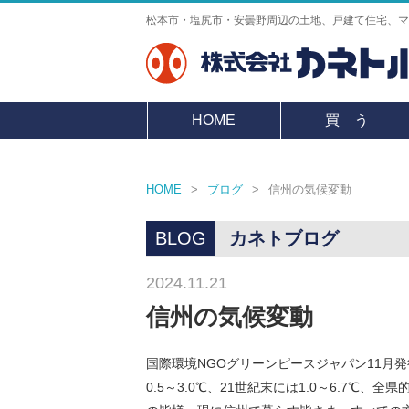
松本市・塩尻市・安曇野周辺の土地、戸建て住宅、マ
HOME
買 う
HOME
>
ブログ
>
信州の気候変動
BLOG
カネトブログ
2024.11.21
信州の気候変動
国際環境NGOグリーンピースジャパン11月
0.5～3.0℃、21世紀末には1.0～6.7