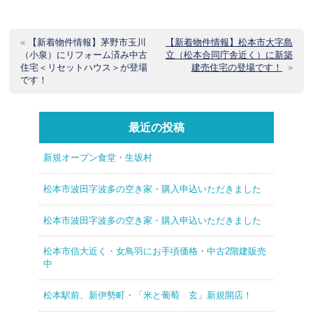
«
【新着物件情報】茅野市玉川
【新着物件情報】松本市大字島
（小泉）にリフォーム済み中古
立（松本合同庁舎近く）に新築
住宅＜リセットハウス＞が登場
建売住宅の登場です！
»
です！
最近の投稿
新規オープン食堂・生坂村
松本市波田字波多の空き家・購入申込いただきました
松本市波田字波多の空き家・購入申込いただきました
松本市信大近く・女鳥羽にお手頃価格・中古2階建販売
中
松本駅前、新伊勢町・「米と葡萄 玄」新規開店！