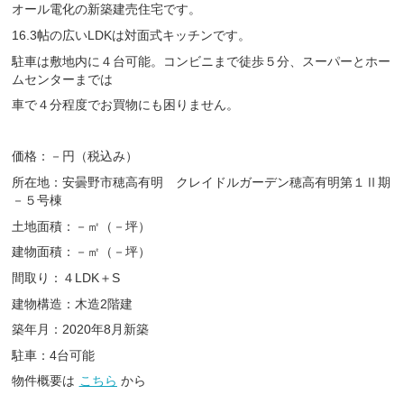
オール電化の新築建売住宅です。
16.3帖の広いLDKは対面式キッチンです。
駐車は敷地内に４台可能。コンビニまで徒歩５分、スーパーとホー
ムセンターまでは
車で４分程度でお買物にも困りません。
価格：－円（税込み）
所在地：安曇野市穂高有明 クレイドルガーデン穂高有明第１Ⅱ期
－５号棟
土地面積：－㎡（－坪）
建物面積：－㎡（－坪）
間取り：４LDK＋S
建物構造：木造2階建
築年月：2020年8月新築
駐車：4台可能
物件概要は
こちら
から