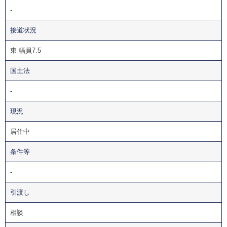
-
接道状況
東 幅員7.5
国土法
-
現況
居住中
条件等
-
引渡し
相談