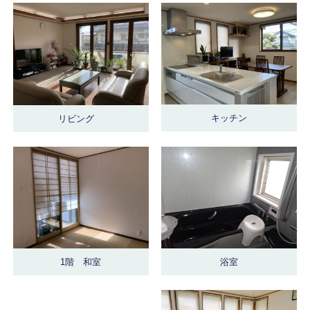
キッチン
リビング
浴室
1階 和室