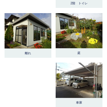
2階 トイレ
庭
離れ
車庫