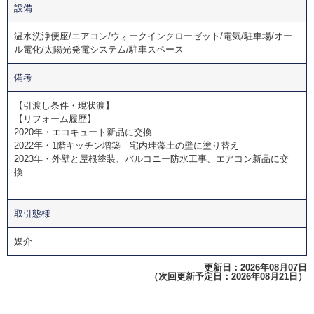
設備
温水洗浄便座/エアコン/ウォークインクローゼット/電気/駐車場/オー
ル電化/太陽光発電システム/駐車スペース
備考
【引渡し条件・現状渡】
【リフォーム履歴】
2020年・エコキュート新品に交換
2022年・1階キッチン増築 宅内珪藻土の壁に塗り替え
2023年・外壁と屋根塗装、バルコニー防水工事、エアコン新品に交
換
取引態様
媒介
更新日：2026年08月07日
（次回更新予定日：2026年08月21日）