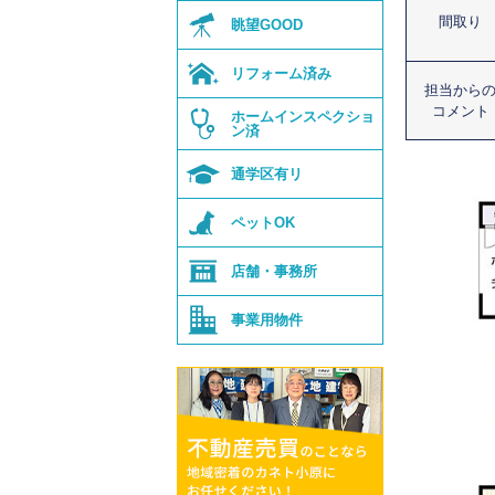
間取り
眺望GOOD
リフォーム済み
担当から
コメント
ホーム
インスペクショ
ン済
通学区有リ
ペットOK
店舗・事務所
事業用物件