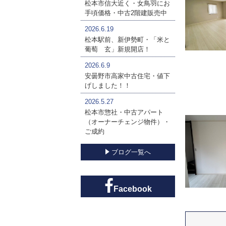
松本市信大近く・女鳥羽にお
手頃価格・中古2階建販売中
2026.6.19
松本駅前、新伊勢町・「米と
葡萄 玄」新規開店！
2026.6.9
安曇野市高家中古住宅・値下
げしました！！
2026.5.27
松本市惣社・中古アパート
（オーナーチェンジ物件）・
ご成約
ブログ一覧へ
Facebook