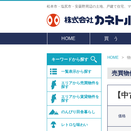
松本市・塩尻市・安曇野周辺の土地、戸建て住宅、マ
HOME
買 う
HOME
>
物
キーワードから探す
一覧表示から探す
売買物
エリアから
売買物件を
探す
【中
エリアから
賃貸物件を
探す
のんびり田舎暮らし
価格
レトロな味わい