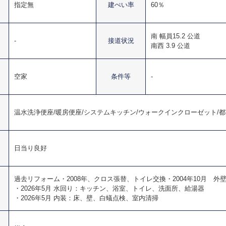
指定無
建ぺい率
60％
南 幅員15.2 公道
-
接道状況
南西 3.9 公道
空家
条件等
-
温水洗浄便座/暖房便座/システムキッチン/ウォークインクローゼット/都市
日当り良好
過去リフォーム・2008年、クロス張替、トイレ交換・2004年10月 
・2026年5月 水回り：キッチン、浴室、トイレ、洗面所、給湯器
・2026年5月 内装：床、壁、白蟻点検、室内清掃