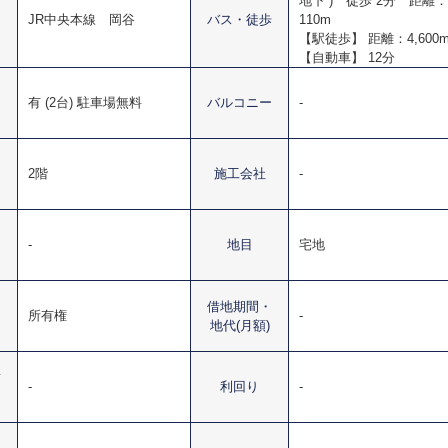
地下 ) 徒歩 2分 距離：
JR中央本線 岡谷
バス・徒歩
110m
【駅徒歩】 距離：4,600
【自動車】 12分
有 (2台) 駐車場無料
バルコニー
-
2階
施工会社
-
-
地目
宅地
借地期間・
所有権
-
地代(月額)
賃
-
利回り
-