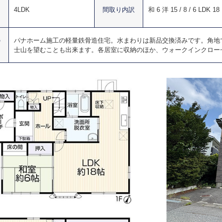
4LDK
間取り内訳
和 6 洋 15 / 8 / 6 LDK 18
の
パナホーム施工の軽量鉄骨造住宅。水まわりは新品交換済みです。角地
士山を望むことも出来ます。各居室に収納のほか、ウォークインクロー