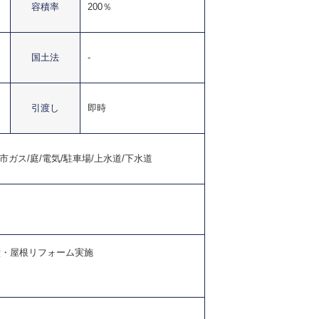
容積率
200％
国土法
-
引渡し
即時
ガス/庭/電気/駐車場/上水道/下水道
外壁・屋根リフォーム実施