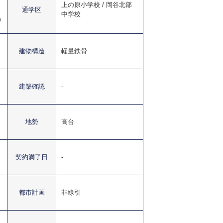
上の原小学校 / 岡谷北部
通学区
中学校
m
建物構造
軽量鉄骨
建築確認
-
地勢
高台
契約満了日
-
都市計画
非線引