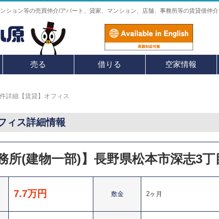
ンション等の売買仲介/アパート、貸家、マンション、店舗、事務所等の賃貸借仲介
売る
借りる
空家情報
件詳細【賃貸】オフィス
フィス詳細情報
務所(建物一部)】長野県松本市深志3丁
7.7万円
敷金
2ヶ月