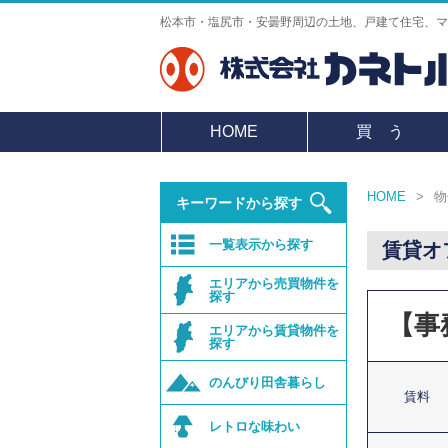
松本市・塩尻市・安曇野周辺の土地、戸建て住宅、マ
HOME
買 う
HOME
>
物
キーワードから探す
一覧表示から探す
賃貸オ
エリアから
売買物件を
探す
【事
エリアから
賃貸物件を
探す
のんびり田舎暮らし
賃料
レトロな味わい