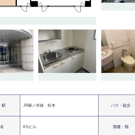
・駅
JR篠ノ井線 松本
バス・徒歩
名
KSビル
階建・階