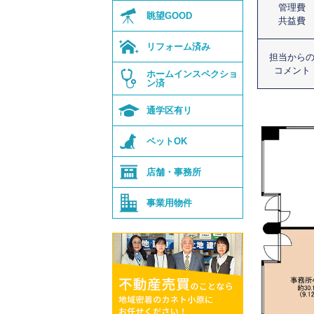
管理費
眺望GOOD
共益費
リフォーム済み
担当から
コメント
ホーム
インスペクショ
ン済
通学区有リ
ペットOK
店舗・事務所
事業用物件