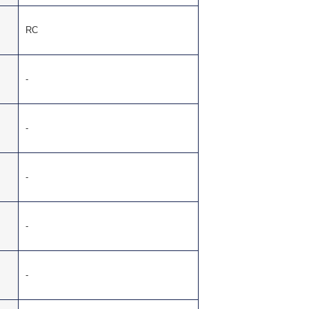
RC
-
-
-
-
-