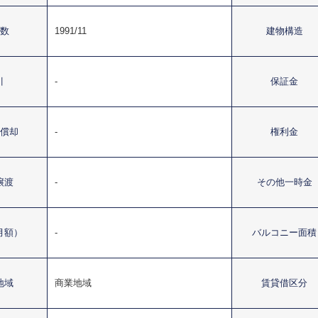
数
1991/11
建物構造
引
-
保証金
償却
-
権利金
譲渡
-
その他一時金
月額）
-
バルコニー面積
地域
商業地域
賃貸借区分