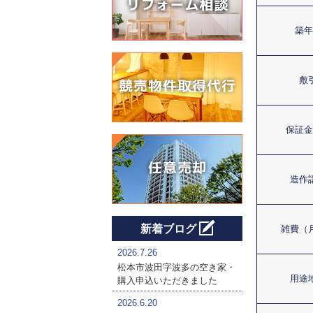
築年
敷
保証金
造作
新着ブログ
雑費（
2026.7.26
松本市波田字波多の空き家・
用途
購入申込いただきました
2026.6.20