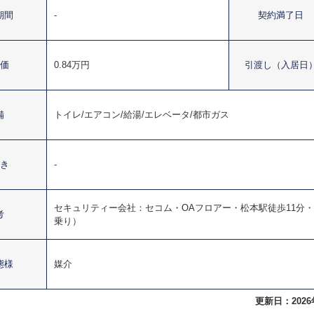
期間
-
契約満了日
価
0.84万円
引渡し（入居日
備
トイレ/エアコン/給湯/エレベータ/都市ガス
き
-
セキュリティー会社：セコム・OAフロアー・松本駅徒歩11分
考
乗り）
態様
媒介
更新日：2026