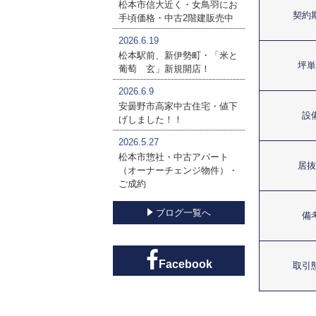
松本市信大近く・女鳥羽にお
契約
手頃価格・中古2階建販売中
2026.6.19
松本駅前、新伊勢町・「米と
坪単
葡萄 玄」新規開店！
2026.6.9
安曇野市高家中古住宅・値下
設
げしました！！
2026.5.27
松本市惣社・中古アパート
居抜
（オーナーチェンジ物件）・
ご成約
ブログ一覧へ
備
Facebook
取引